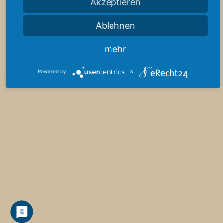
Akzeptieren
info@hr-reumann.de
+49 (0) 4121 2777492
Ablehnen
Druckversion
|
Sitemap
Login
mehr
© 2022 HR Reumann Consulting. Alle
Webansicht
Rechte vorbehalten.
Powered by
&