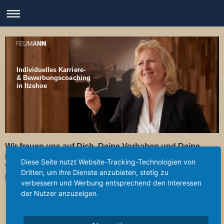
Individuelles Karriere-
& Bewerbungscoaching
in Itzehoe
Wir freuen uns auf Dich, Deine Vorhaben und Deine
Neugierde. Setze Dich hierzu einfach mit uns in
Diese Seite nutzt Website-Tracking-Technologien von
Verbindung – telefonisch oder per E-Mail.
Dritten, um ihre Dienste anzubieten, stetig zu
Bis dahin.
verbessern und Werbung entsprechend den Interessen
HR Reumann Consulting
der Nutzer anzuzeigen.
Breitenburger Straße 68
25524 Itzehoe